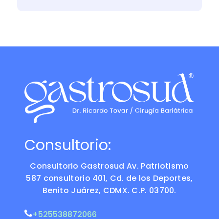
Consultorio:
Consultorio Gastrosud Av. Patriotismo
587 consultorio 401, Cd. de los Deportes,
Benito Juárez, CDMX. C.P. 03700.
+525538872066