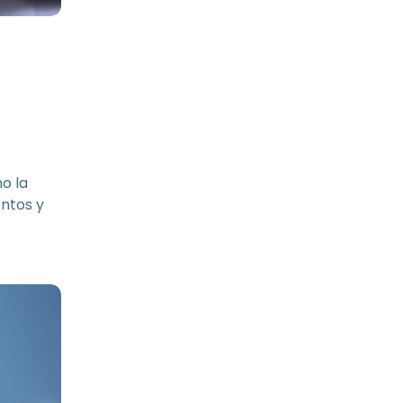
o la
entos y