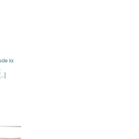
sde la
.
[…]