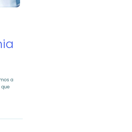
nia
amos a
l que